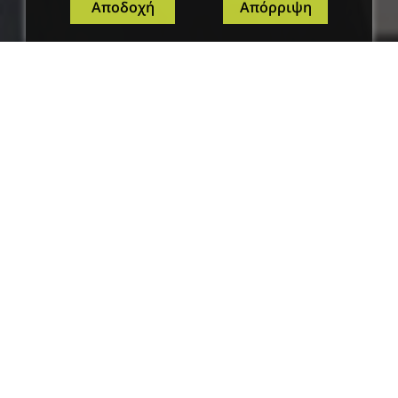
Αποδοχή
Απόρριψη
σκοπός
Η διαδικασία έκδοσης πάσων δεν είναι
τόσο δύσκολη όσο πιθανόν να νομίζετε,
τουλάχιστον αν έχετε το ARENA |
PASSES. Χρησιμοποιώντας το σύστημά
μας, έχετε πλήρη επισκόπηση της
διαδικασίας, κάνοντας την έκδοση